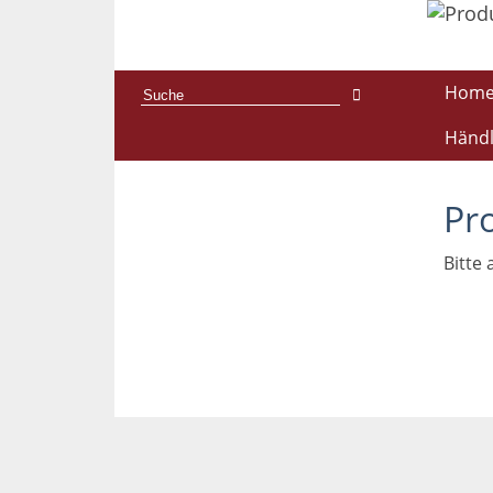
Hom
Händl
Pr
Bitte 